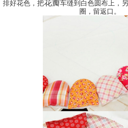
花瓣
排好花色，把
车缝到白色圆布上，
圈，留返口。