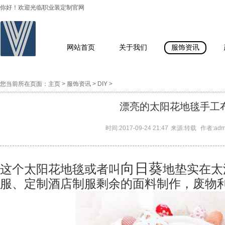
你好！欢迎光临职业装定制官网
网站首页
关于我们
服饰资讯
您当前所在页面：
主页
>
服饰资讯
>
DIY
>
漂亮的太阳花地毯手工
时间:
2017-09-24 21:47
来源:
转载
作者:
ad
向日葵
这个太阳花地毯或者叫
地垫实在太
服、定制酒店制服剩余的面料制作，废物