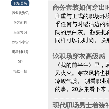
职场着装
商务套装如何穿出
职业装资讯
庄重与正式的职场环
服装面料
乎任何与时髦沾边的
闷的黑白灰。 想要
服装常识
同样可以很时尚。 关
职场小宇宙
明星制服秀
论职场穿衣高级感
DIY
《我的前半生》里，
轻松一刻
风火火。穿衣风格也
冷峻气质。 别看职
的事。20多集看下来
现代职场男士着装