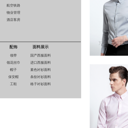
航空铁路
物业管理
酒店客房
配饰
面料展示
领带
国产西服面料
领花丝巾
进口西服面料
帽子
素色衬衫面料
保安帽
条纹衬衫面料
工鞋
格子衬衫面料