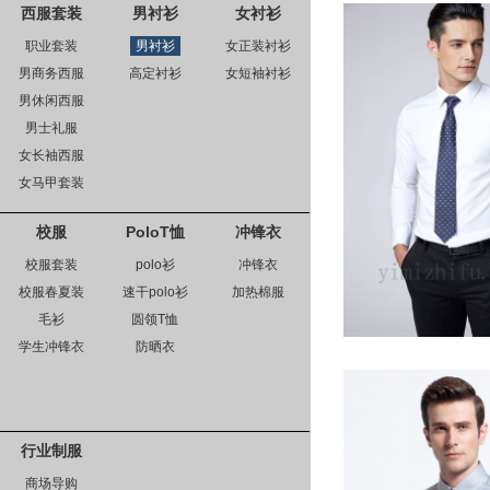
西服套装
男衬衫
女衬衫
职业套装
男衬衫
女正装衬衫
男商务西服
高定衬衫
女短袖衬衫
男休闲西服
男士礼服
女长袖西服
女马甲套装
校服
PoloT恤
冲锋衣
校服套装
polo衫
冲锋衣
校服春夏装
速干polo衫
加热棉服
毛衫
圆领T恤
学生冲锋衣
防晒衣
行业制服
商场导购