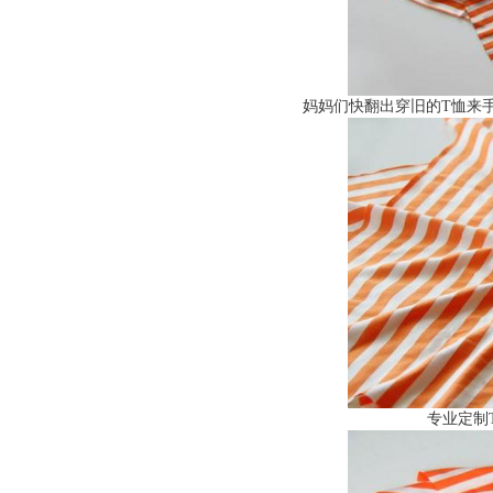
妈妈们快翻出穿旧的T恤来
专业定制