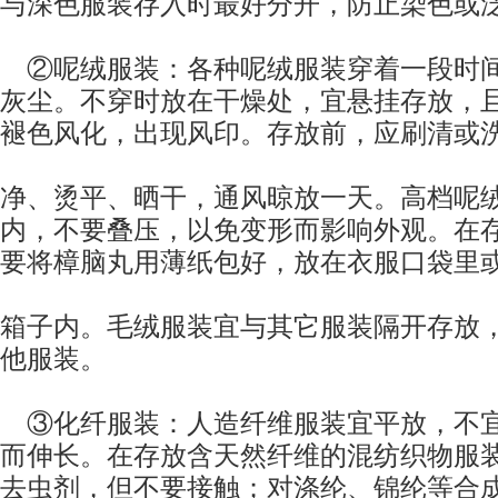
与深色
服装
存入时最好分开，防止染色或
②呢绒
服装
：各种呢绒
服装
穿着一段时
灰尘。不穿时放在干燥处，宜悬挂存放，
褪色风化，出现风印。存放前，应刷清或
净、烫平、晒干，通风晾放一天。高档呢
内，不要叠压，以免变形而影响外观。在
要将樟脑丸用薄纸包好，放在衣服口袋里
箱子内。毛绒
服装
宜与其它
服装
隔开存放
他
服装
。
③化纤
服装
：人造纤维
服装
宜平放，不
而伸长。在存放含天然纤维的混纺织物
服
去虫剂，但不要接触；对涤纶、锦纶等合