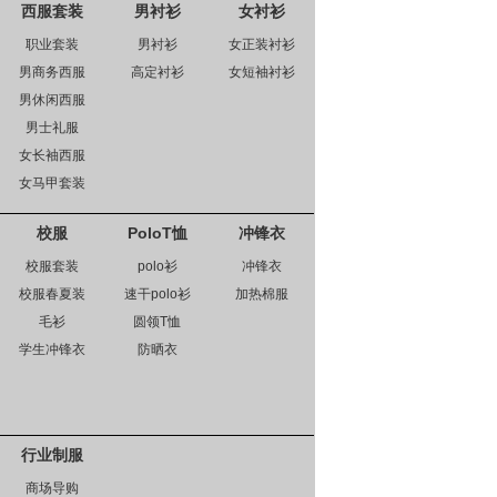
西服套装
男衬衫
女衬衫
职业套装
男衬衫
女正装衬衫
男商务西服
高定衬衫
女短袖衬衫
男休闲西服
男士礼服
女长袖西服
女马甲套装
校服
PoloT恤
冲锋衣
校服套装
polo衫
冲锋衣
校服春夏装
速干polo衫
加热棉服
毛衫
圆领T恤
学生冲锋衣
防晒衣
行业制服
商场导购