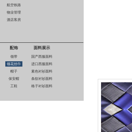
航空铁路
物业管理
酒店客房
配饰
面料展示
领带
国产西服面料
领花丝巾
进口西服面料
帽子
素色衬衫面料
保安帽
条纹衬衫面料
工鞋
格子衬衫面料