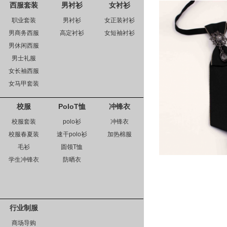
西服套装
男衬衫
女衬衫
职业套装
男衬衫
女正装衬衫
男商务西服
高定衬衫
女短袖衬衫
男休闲西服
男士礼服
女长袖西服
女马甲套装
校服
PoloT恤
冲锋衣
校服套装
polo衫
冲锋衣
校服春夏装
速干polo衫
加热棉服
毛衫
圆领T恤
学生冲锋衣
防晒衣
行业制服
商场导购